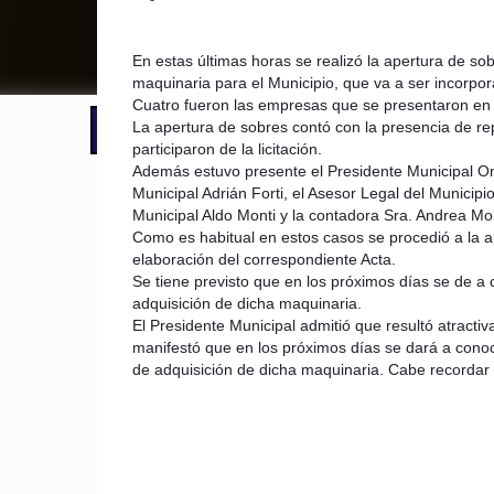
En estas últimas horas se realizó la apertura de s
maquinaria para el Municipio, que va a ser incorpo
Cuatro fueron las empresas que se presentaron en el 
La apertura de sobres contó con la presencia de r
📢 LO ÚLTIMO
Alumbró el sol pero persiste el aler
participaron de la licitación.
Además estuvo presente el Presidente Municipal Om
Municipal Adrián Forti, el Asesor Legal del Municipi
Municipal Aldo Monti y la contadora Sra. Andrea Mol
Como es habitual en estos casos se procedió a la a
elaboración del correspondiente Acta.
Se tiene previsto que en los próximos días se de a c
adquisición de dicha maquinaria.
El Presidente Municipal admitió que resultó atractiv
manifestó que en los próximos días se dará a conoc
de adquisición de dicha maquinaria. Cabe recordar