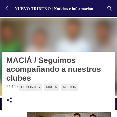
Ir al contenido principal
NUEVO TRIBUNO | Noticias e información
MACIÁ / Seguimos
acompañando a nuestros
clubes
24.4.17
DEPORTES
MACIÁ
REGIÓN
📢 LO ÚLTIMO
El Gobierno postergó la reunión paritaria con estatales