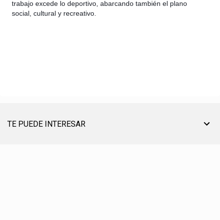
trabajo excede lo deportivo, abarcando también el plano
social, cultural y recreativo.
TE PUEDE INTERESAR
TU AYUDA ES MUY ÚTIL PARA SEGUIR ON LINE
® CREACIÓN, EDICIÓN, DESARROLLO Y DIRECCIÓN ☰ PABLO LÓPEZ ℗ 2012〣2026