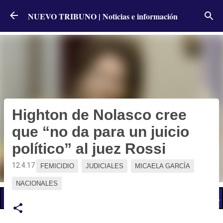
Ir al contenido principal
NUEVO TRIBUNO | Noticias e información
Highton de Nolasco cree
que “no da para un juicio
político” al juez Rossi
12.4.17
FEMICIDIO
JUDICIALES
MICAELA GARCÍA
NACIONALES
📢 LO ÚLTIMO
El Gobierno postergó la reunión paritaria con estatales