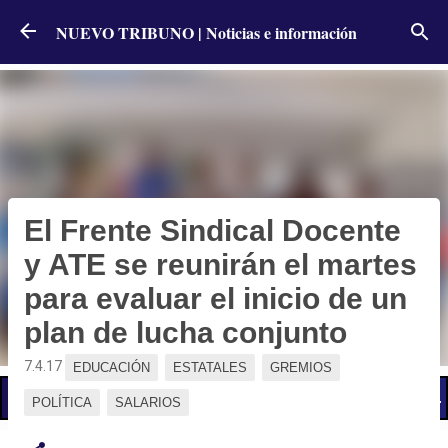
Ir al contenido principal
NUEVO TRIBUNO | Noticias e información
El Frente Sindical Docente
y ATE se reunirán el martes
para evaluar el inicio de un
plan de lucha conjunto
7.4.17
EDUCACIÓN
ESTATALES
GREMIOS
📢 LO ÚLTIMO
El Gobierno postergó la reunión paritaria con estatales
POLÍTICA
SALARIOS