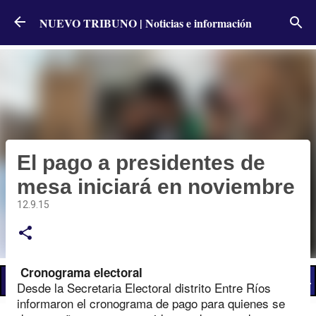
Ir al contenido principal
NUEVO TRIBUNO | Noticias e información
El pago a presidentes de
mesa iniciará en noviembre
12.9.15
Cronograma electoral
📢 LO ÚLTIMO
El Gobierno postergó la reunión paritaria con estatales
Desde la Secretaria Electoral distrito Entre Ríos
informaron el cronograma de pago para quienes se