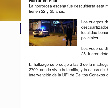
Horror en Pilar
La horrorosa escena fue descubierta esta m
tienen 22 y 25 años.
Los cuerpos de
descuartizados
📢 LO ÚLTIMO
El Gobierno postergó la reunión pari
localidad bona
policiales.
Los voceros dij
25, fueron det
El hallazgo se produjo a las 3 de la madrug
2700, donde vivía la familia, y la causa del
intervención de la UFI de Delitos Conexos d