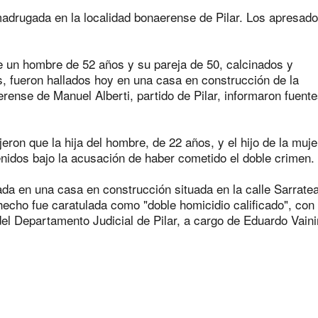
adrugada en la localidad bonaerense de Pilar. Los apresad
 un hombre de 52 años y su pareja de 50, calcinados y
, fueron hallados hoy en una casa en construcción de la
taria con estatales
erense de Manuel Alberti, partido de Pilar, informaron fuent
eron que la hija del hombre, de 22 años, y el hijo de la muje
enidos bajo la acusación de haber cometido el doble crimen.
ada en una casa en construcción situada en la calle Sarratea
 hecho fue caratulada como "doble homicidio calificado", con
el Departamento Judicial de Pilar, a cargo de Eduardo Vainir