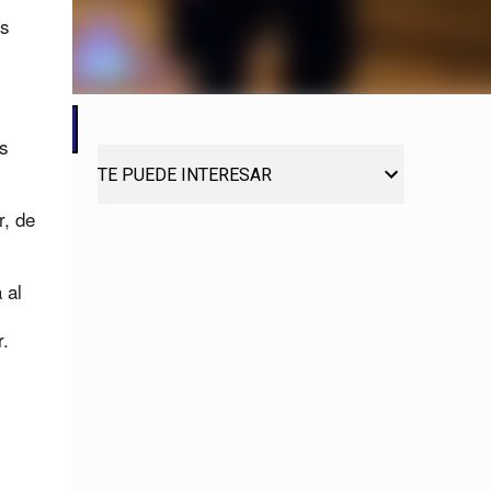
os
es
TE PUEDE INTERESAR
r, de
 al
.