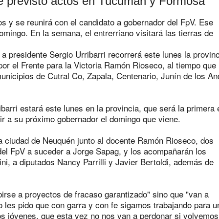
ene previsto actos en Tucumán y Formosa
os y se reunirá con el candidato a gobernador del FpV. Ese
omingo. En la semana, el entrerriano visitará las tierras de
 presidente Sergio Urribarri recorrerá este lunes la provinc
 activos y pasivos de la administración pública entrerri
or el Frente para la Victoria Ramón Rioseco, al tiempo que
unicipios de Cutral Co, Zapala, Centenario, Junín de los A
ibarri estará este lunes en la provincia, que será la primera 
egir a su próximo gobernador el domingo que viene.
la ciudad de Neuquén junto al docente Ramón Rioseco, dos
del FpV a suceder a Jorge Sapag, y los acompañarán los
i, a diputados Nancy Parrilli y Javier Bertoldi, además de
irse a proyectos de fracaso garantizado" sino que "van a
 les pido que con garra y con fe sigamos trabajando para u
los jóvenes, que esta vez no nos van a perdonar si volvemos