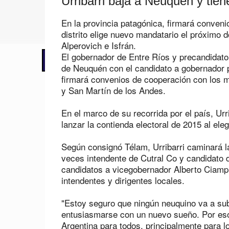
Urribarri baja a Neuquén y ti
En la provincia patagónica, firmará conveni
distrito elige nuevo mandatario el próximo d
Alperovich e Isfrán.
El gobernador de Entre Ríos y precandidato a
📢 LO ÚLTIMO
Cronograma de pagos: cuándo cobran
de Neuquén con el candidato a gobernador p
firmará convenios de cooperación con los m
y San Martín de los Andes.
En el marco de su recorrida por el país, Urr
lanzar la contienda electoral de 2015 al el
Según consignó Télam, Urribarri caminará 
veces intendente de Cutral Co y candidato 
candidatos a vicegobernador Alberto Ciampin
intendentes y dirigentes locales.
"Estoy seguro que ningún neuquino va a sub
entusiasmarse con un nuevo sueño. Por eso
Argentina para todos, principalmente para 