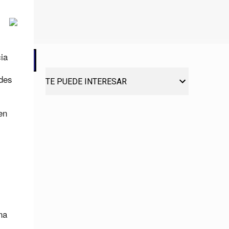
ia
ndes
TE PUEDE INTERESAR
en
na