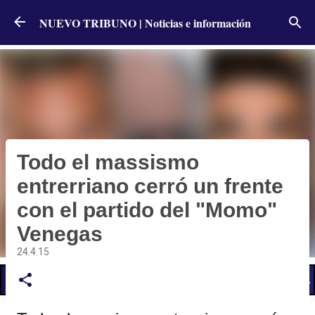
Ir al contenido principal
NUEVO TRIBUNO | Noticias e información
Todo el massismo
entrerriano cerró un frente
con el partido del "Momo"
Venegas
24.4.15
📢 LO ÚLTIMO
El Gobierno postergó la reunión paritaria con estatales