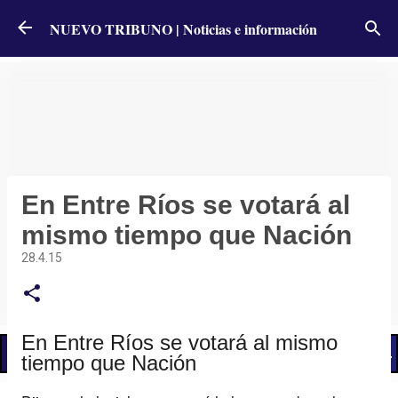
Ir al contenido principal
NUEVO TRIBUNO | Noticias e información
En Entre Ríos se votará al
mismo tiempo que Nación
28.4.15
En Entre Ríos se votará al mismo
📢 LO ÚLTIMO
El Gobierno postergó la reunión paritaria con estatales
tiempo que Nación