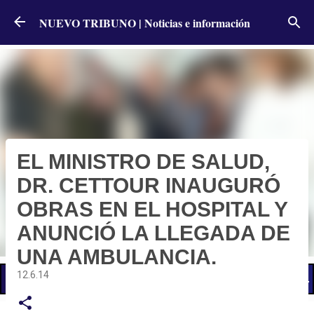
Ir al contenido principal
NUEVO TRIBUNO | Noticias e información
EL MINISTRO DE SALUD,
DR. CETTOUR INAUGURÓ
OBRAS EN EL HOSPITAL Y
ANUNCIÓ LA LLEGADA DE
UNA AMBULANCIA.
12.6.14
📢 LO ÚLTIMO
El Gobierno postergó la reunión paritaria con estatales