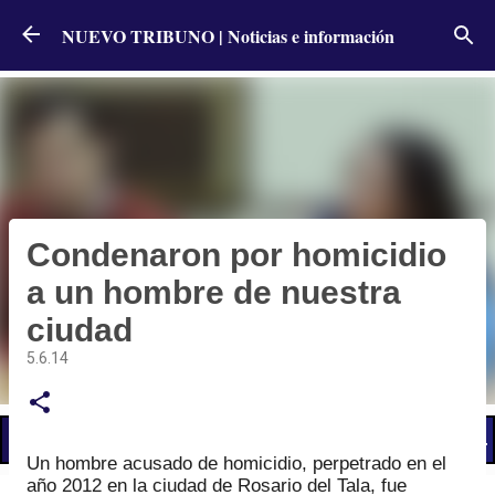
Ir al contenido principal
NUEVO TRIBUNO | Noticias e información
Condenaron por homicidio
a un hombre de nuestra
ciudad
5.6.14
📢 LO ÚLTIMO
El Gobierno postergó la reunión paritaria con estatales
Un hombre acusado de homicidio, perpetrado en el
año 2012 en la ciudad de Rosario del Tala, fue