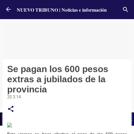
Ir al contenido principal
NUEVO TRIBUNO | Noticias e información
Se pagan los 600 pesos
extras a jubilados de la
provincia
20.3.14
📢 LO ÚLTIMO
El Gobierno postergó la reunión paritaria con estatales