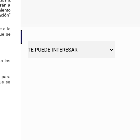
cios a
erán a
miento
ación”
e a la
ue se
TE PUEDE INTERESAR
a los
s para
que se