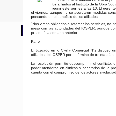
Luego de la medida ordenada por la 
los afiliados al Instituto de la Obra S
reunir este viernes a las 13. El gerent
el viernes, aunque no se acordaron medidas concret
pensando en el beneficio de los afiliados.
“Nos vimos obligados a retomar los servicios, no no
mesa con las autoridades del IOSPER, aunque con 
📢 LO ÚLTIMO
El Gobierno postergó la reunión pari
presentó la semana anterior.
Fallo
El Juzgado en lo Civil y Comercial N°2 dispuso u
afiliados del IOSPER por el término de treinta días.
La resolución permitió descomprimir el conflicto, 
poder atenderse en clínicas y sanatorios de la pr
cuenta con el compromiso de los actores involucrad