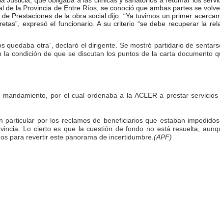
Justicia, que obligaba a las clínicas y sanatorios a retomar los servi
ocial de la Provincia de Entre Ríos, se conoció que ambas partes se volv
e de Prestaciones de la obra social dijo: “Ya tuvimos un primer acerca
as”, expresó el funcionario. A su criterio “se debe recuperar la rel
s quedaba otra”, declaró el dirigente. Se mostró partidario de sentars
la condición de que se discutan los puntos de la carta documento q
taria con estatales
n mandamiento, por el cual ordenaba a la ACLER a prestar servicios 
en particular por los reclamos de beneficiarios que estaban impedido
ovincia. Lo cierto es que la cuestión de fondo no está resuelta, aun
os para revertir este panorama de incertidumbre.
(APF)