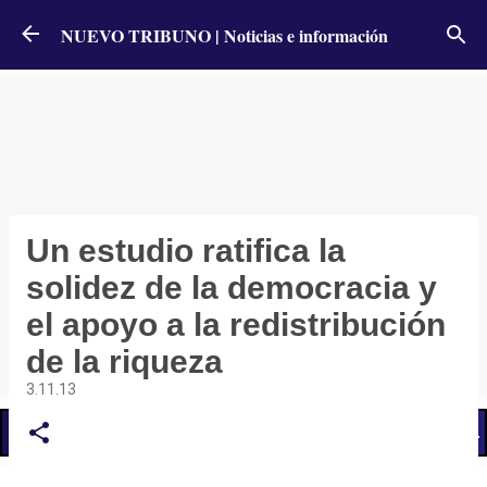
Ir al contenido principal
NUEVO TRIBUNO | Noticias e información
Un estudio ratifica la
solidez de la democracia y
el apoyo a la redistribución
de la riqueza
3.11.13
📢 LO ÚLTIMO
El Gobierno postergó la reunión paritaria con estatales