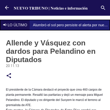
Ir al contenido principal
NUEVO TRIBUNO | Noticias e información
📢 LO ÚLTIMO
Alumbró el sol pero persiste el alerta por nuevas tormentas: qué dice el pron
Allende y Vásquez con
dardos para Pelandino en
Diputados
20.11.13
El presidente de la Cámara destacó el proyecto que crea 460 cargos de
planta permanente. Resaltó las paritarias y dejó un mensaje para Miguel
Pelandino. El diputado y ex dirigente del Suoyem le marcó el terreno al
gremialista de ATE.