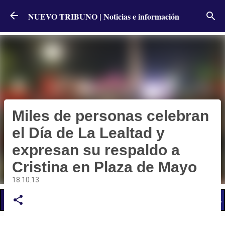
Ir al contenido principal
NUEVO TRIBUNO | Noticias e información
Miles de personas celebran
el Día de La Lealtad y
expresan su respaldo a
Cristina en Plaza de Mayo
18.10.13
📢 LO ÚLTIMO
El Gobierno postergó la reunión paritaria con estatales